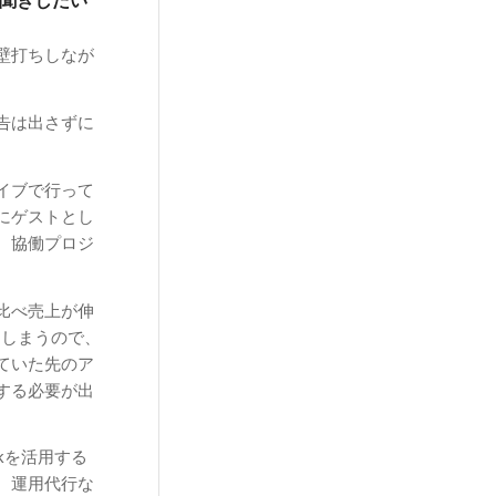
聞きしたい
壁打ちしなが
告は出さずに
イブで行って
にゲストとし
、協働プロジ
比べ売上が伸
てしまうので、
ていた先のア
する必要が出
kを活用する
、運用代行な