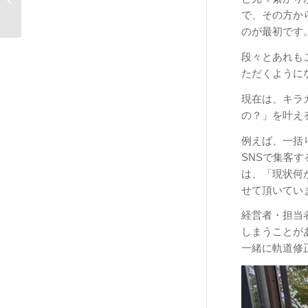
お知らせ：個性豊かな
で、その方か
IPPO...
のが最初です
段々とあれも
ただくように
現在は、キラ
の？」を叶え
例えば、一括
SNSで集客
は、「現状何
せて頂いてい
経営者・担当
しまうことが
一緒に軌道修