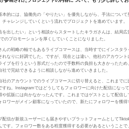
が参画されたプロジェクトの内容について、もう少し詳しくお
基本的には、協働先の「やりたい」を優先しながら、手法について
、チャレンジしていくという流れでプロジェクトを進めています。
広告を出したい」という相談からスタートしたキラガさんは、結局広
NSでのプロモーションを厚くしていくことになりました。
さんの戦略の軸でもあるライブコマースは、当時すでにインスタラ
それなりに好調でした。ですが、現在とは違い、他社のアカウント
ライブを行うという形式だったので手数料の負担も大きかったため
自社で完結できるように相談しながら進めていきました。
自社のアカウントでのライブコマースに切り替えると、これまでに
すね。Instagramではどうしてもフォロワーに向けた配信になっ
得や拡販には向かなかったんです。これまではゲストとして配信し
ォロワーがメイン顧客になっていたので、新たにフォロワーを獲得
ブ配信が新規ユーザーにも届きやすいプラットフォームとしてTikto
んです。フォロワー数をある程度獲得する必要があるということで