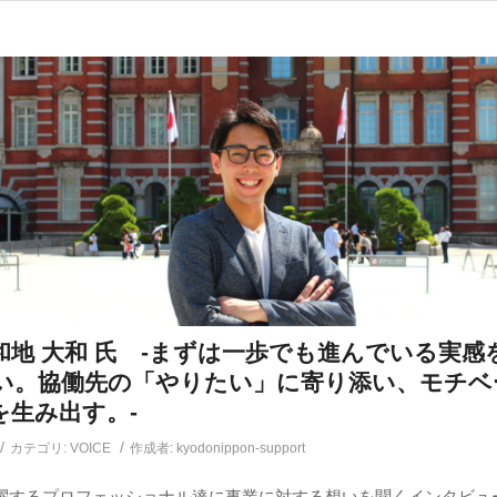
：和地 大和 氏 -まずは一歩でも進んでいる実
い。協働先の「やりたい」に寄り添い、モチベ
を生み出す。-
/
/
カテゴリ:
VOICE
作成者:
kyodonippon-support
躍するプロフェッショナル達に事業に対する想いを聞くインタビュ