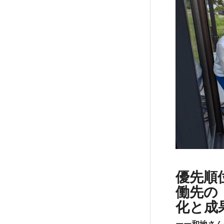
優先順
働先の
化と成