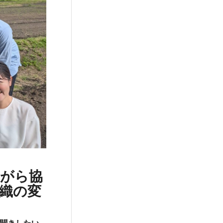
がら協
織の変