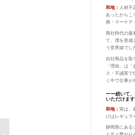
和地：
人材不
あったからこ
務・マーケテ
商社時代の最
て、僕を形成
う世界線でし
自社商品を取
「理由」は「
ス・不誠実で
く中で仕事が
ーー続いて、
いただけます
和地：
実は、
けばレギュラ
NEWS：IPPO プロコー
静岡県にある
チインタビュー公開の
と元々繋がり