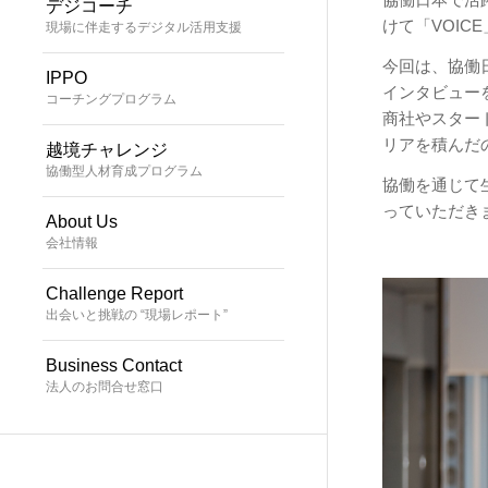
デジコーチ
けて「VOIC
現場に伴走するデジタル活用支援
今回は、協働
IPPO
インタビュー
コーチングプログラム
商社やスター
リアを積んだ
越境チャレンジ
協働型人材育成プログラム
協働を通じて
っていただき
About Us
会社情報
Challenge Report
出会いと挑戦の “現場レポート”
Business Contact
法人のお問合せ窓口