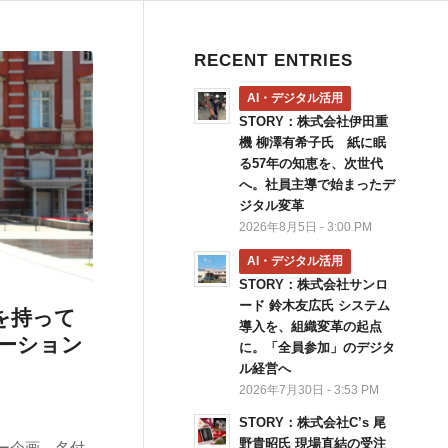
RECENT ENTRIES
AI・デジタル活用
STORY：株式会社伊田重
機 柳澤有希子氏 紙に眠
る57年の知恵を、次世代
へ。社員主導で始まったデ
ジタル変革
2026年8月5日 - 3:00 PM
AI・デジタル活用
STORY：株式会社サンロ
ード 鈴木友広氏 システム
感を持って
導入を、組織変革の起点
ーション
に。「全員参加」のデジタ
ル経営へ
2026年7月30日 - 3:53 PM
STORY：株式会社C’s 尾
野貴昭氏 現場直結の受注
ー企画、名付