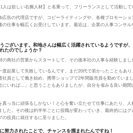
に1人は欲しい右腕人材】と名乗って、フリーランスとして活動して
eb広告の代理店ですが、コピーライティングや、各種プロモーショ
関連の仕事を幅広くお受けしています。最近は、企業の人事コンサル
うございます。和地さんは幅広く活躍されているようですが、
れたのでしょうか？
材の商社の営業からスタートして、その後本社の人事を経験しまし
一度起業して失敗しているんです。まだ20代で若かったこともあり
遣社員として働き始め、携帯ショップで2年間販売員を勤めていま
社にいれば…」と思うこともありましたが、自分を省みる良い期間
。
を真っ当に頑張るしかない！と心を奮い立たせて仕事にあたり、人
ました。その後は約半年ごとに役職が変わっていき、最終的にはグ
プの役員に就任するに至りました。
に努力されたことで、チャンスを掴まれたんですね！