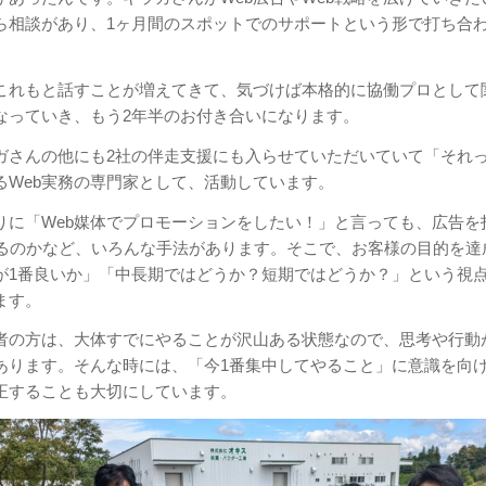
ら相談があり、1ヶ月間のスポットでのサポートという形で打ち合
。
これもと話すことが増えてきて、気づけば本格的に協働プロとして
なっていき、もう2年半のお付き合いになります。
ガさんの他にも2社の伴走支援にも入らせていただいていて「それ
るWeb実務の専門家として、活動しています。
りに「Web媒体でプロモーションをしたい！」と言っても、広告を
するのかなど、いろんな手法があります。そこで、お客様の目的を達
が1番良いか」「中長期ではどうか？短期ではどうか？」という視
ます。
者の方は、大体すでにやることが沢山ある状態なので、思考や行動
あります。そんな時には、「今1番集中してやること」に意識を向
正することも大切にしています。