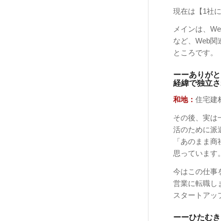
現在は【1社
メインは、W
など、Web
ところです。
ーーありがと
経緯で独立さ
和地：
住宅建
その後、実は
活のために派
「あのまま商
思っています
今はこの仕事
営業に転職し
スタートアッ
ーーひたむき