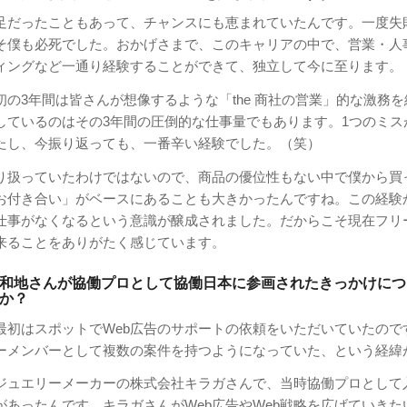
足だったこともあって、チャンスにも恵まれていたんです。一度失
そ僕も必死でした。おかげさまで、このキャリアの中で、営業・人
ィングなど一通り経験することができて、独立して今に至ります。
初の3年間は皆さんが想像するような「the 商社の営業」的な激務
しているのはその3年間の圧倒的な仕事量でもあります。1つのミス
たし、今振り返っても、一番辛い経験でした。（笑）
り扱っていたわけではないので、商品の優位性もない中で僕から買
お付き合い」がベースにあることも大きかったんですね。この経験
仕事がなくなるという意識が醸成されました。だからこそ現在フリ
来ることをありがたく感じています。
和地さんが協働プロとして協働日本に参画されたきっかけにつ
か？
最初はスポットでWeb広告のサポートの依頼をいただいていたので
ーメンバーとして複数の案件を持つようになっていた、という経緯
ジュエリーメーカーの株式会社キラガさんで、当時協働プロとして
があったんです。キラガさんがWeb広告やWeb戦略を広げていきた