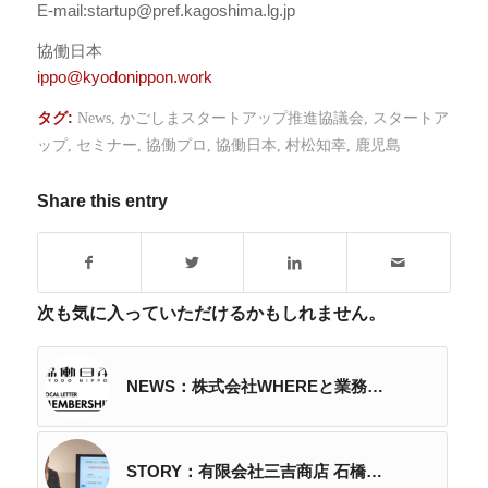
E-mail:startup@pref.kagoshima.lg.jp
協働日本
ippo@kyodonippon.work
タグ:
News
,
かごしまスタートアップ推進協議会
,
スタートア
ップ
,
セミナー
,
協働プロ
,
協働日本
,
村松知幸
,
鹿児島
Share this entry
次も気に入っていただけるかもしれません。
NEWS：株式会社WHEREと業務…
STORY：有限会社三吉商店 石橋…