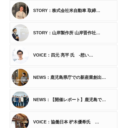
STORY：株式会社米自動車 取締…
STORY：山岸製作所 山岸晋作社…
VOICE：四元 亮平 氏 -想い…
NEWS：鹿児島県庁での新産業創出…
NEWS：【開催レポート】鹿児島で…
VOICE：協働日本 枦木優希氏 …