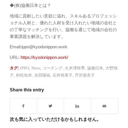
◆(株)協働日本とは？
地域に貢献したい意欲に溢れ、スキルあるプロフェッシ
ョナル人材と、優れた人材を受け入れたい地域の会社と
の丁寧なマッチングを行い、協働を通じて地域の会社の
事業課題を解決しています。
Email:ippo@kyodonippon.work
URL:
https://kyodonippon.work/
タグ:
IPPO
,
News
,
コーチング
,
久米澤咲季
,
協働日本
,
大野翔
子
,
村松知幸
,
永田陽祐
,
石井裕美子
,
芹沢亜衣子
Share this entry
次も気に入っていただけるかもしれません。