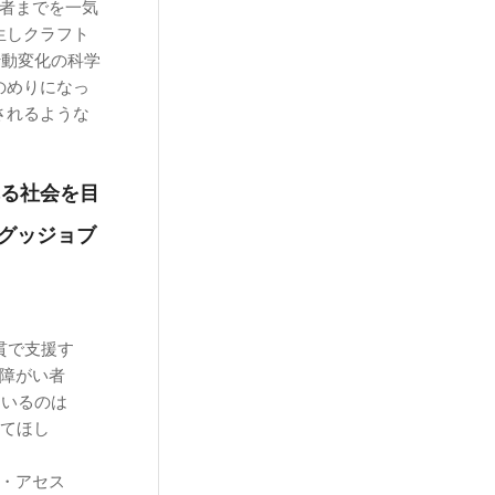
齢者までを一気
生しクラフト
行動変化の科学
のめりになっ
されるような
る社会を目
人グッジョブ
貫で支援す
障がい者
ているのは
いてほし
・アセス