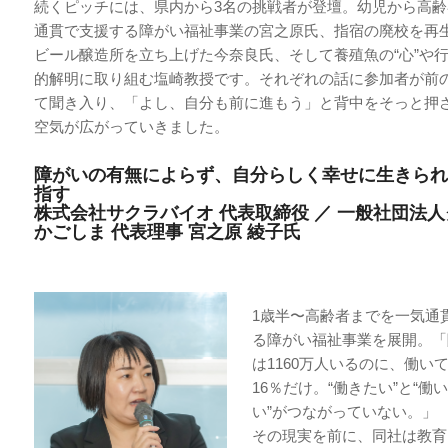
続くピッチには、県内から3名の挑戦者が登壇。幼児から高
通貫で支援する障がい福祉事業の宮之原氏、指宿の廃校を再
ビール醸造所を立ち上げた今奈良氏、そして養殖魚の“心”や
的解明に取り組む塩崎教授です。それぞれの話に参加者が前
て聞き入り、「よし、自分も前に進もう」と背中をそっと押
空気が広がっていきました。
障がいの有無によらず、自分らしく幸せに生きられ
指す
株式会社サクラバイオ 代表取締役 ／ 一般社団法
かごしま 代表理事 宮之原 綾子氏
1歳半〜高齢者までを一気通
る障がい福祉事業を展開。「
は1160万人いるのに、働い
16％だけ。“働きたい”と“働
い”がつながっていない。」
その現実を前に、同社は教育