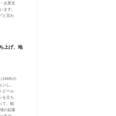
・企業支
います。
”と言わ
立ち上げ、地
144年の
ョンし、
トビール
ンを立ち
って、観
地域の起爆
。一方で、