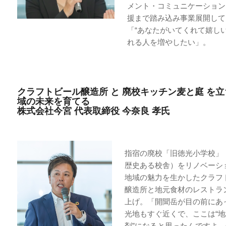
メント・コミュニケーション
援まで踏み込み事業展開して
「“あなたがいてくれて嬉しい
れる人を増やしたい」。
クラフトビール醸造所 と 廃校キッチン麦と庭 を
域の未来を育てる
株式会社今宮 代表取締役 今奈良 孝氏
指宿の廃校「旧徳光小学校」（
歴史ある校舎）をリノベーシ
地域の魅力を生かしたクラフ
醸造所と地元食材のレストラ
上げ。「開聞岳が目の前にあ
光地もすぐ近くで、ここは“
剤”になると思ったんですよ