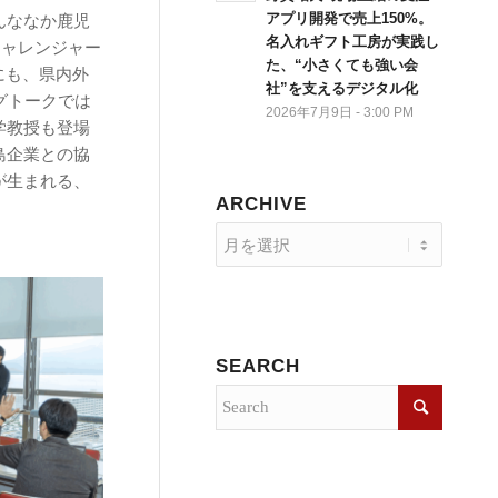
アプリ開発で売上150%。
んななか鹿児
名入れギフト工房が実践し
チャレンジャー
た、“小さくても強い会
にも、県内外
社”を支えるデジタル化
グトークでは
2026年7月9日 - 3:00 PM
学教授も登場
島企業との協
が生まれる、
ARCHIVE
SEARCH