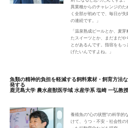
異業種からのチャレンジのた
く全部が初めてで、毎日が失
の連続です。」
「温泉熟成ビールとか、麦芽
たスイーツとか、まだまだや
とがあるんです。指宿をもっ
げたいんですよね。」
魚類の精神的負担を軽減する飼料素材・飼育方法な
発する
鹿児島大学 農水産獣医学域 水産学系 塩崎 一弘教
養殖魚の“心の状態”の科学的
けて、うつ・不安・社会性の