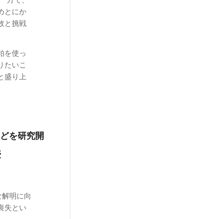
めとにか
敗と挑戦
粕を使っ
りたいこ
と盛り上
どを研究開
授
な解明に向
喪失とい