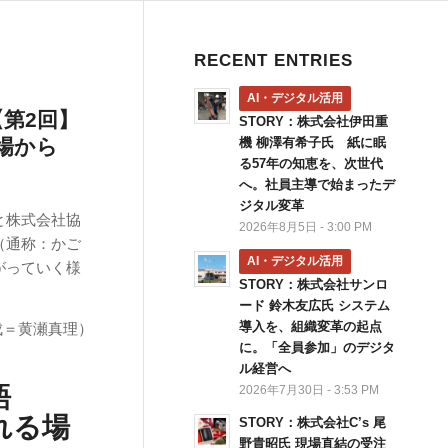
RECENT ENTRIES
AI・デジタル活用
度【第2回】
STORY：株式会社伊田重
場から
機 柳澤有希子氏 紙に眠
る57年の知恵を、次世代
へ。社員主導で始まったデ
ジタル変革
と株式会社協
2026年8月5日 - 3:00 PM
（通称：かご
AI・デジタル活用
がっていく様
STORY：株式会社サンロ
ード 鈴木友広氏 システム
導入を、組織変革の起点
成＝黄瀬真理）
に。「全員参加」のデジタ
ル経営へ
語
2026年7月30日 - 3:53 PM
れる場
STORY：株式会社C’s 尾
野貴昭氏 現場直結の受注