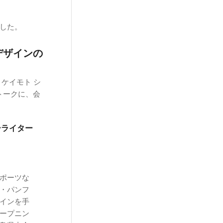
した。
デザインの
ケイモト シ
トークに、会
ーライター
ポーツな
b・パンフ
インを手
ープニン