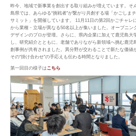
昨今、地域で新事業を創出する取り組みが増えています。そ
島県では、あらゆる“挑戦者”が繋がり共創する場「かごしま
サミット」を開催しています。 11月11日の第2回かごチャレ
から業種・立場が異なる50名以上が集いました。オープニン
デザインのプロが登壇。さらに、県内企業に加えて鹿児島大
し、研究紹介とともに、老舗でありながら新領域へ挑む鹿児
創事例が共有されました。異分野が交わることで新たな価値
その“掛け合わせ”の手応えも伝わる時間となりました。
第一回目の様子は
こちら