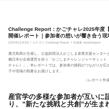
Challenge Report：かごチャレ2025年
開催レポート｜参加者の想いが響き合う現
/
/
2025年12月3日
カテゴリ:
Challenge Report
作成者:
kyodonippon
鹿児島県が主催し、公益財団法人かごしま産業支援センター
働日本が企画運営を担う「かごしまチャレンジャーサミット
チャレ）」。本レポートでは、参加者の挑戦がつながりが広
子や現場の熱量をお届けします。
（レポート作
産官学の多様な参加者が互いに
り、”新たな挑戦と共創”が生ま