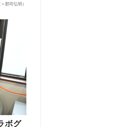
文＝郡司弘明）
ラボグ