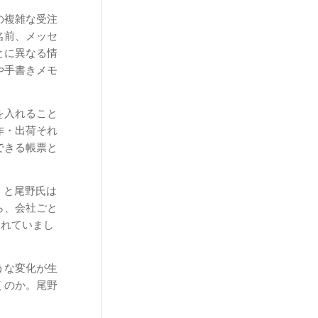
の複雑な受注
名前、メッセ
とに異なる情
や手書きメモ
を入れること
作・出荷それ
できる帳票と
」と尾野氏は
ら、会社ごと
られていまし
うな変化が生
くのか。尾野