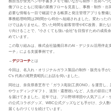
務担当が蛍光ペンや手書きメモで補いながら制作・出荷へつ
働プロとともに現場の業務フローを見直し、事務・制作・出
必要な情報を一目で確認できる帳票と発注管理アプリを整備
事務処理時間は2時間から45分へ短縮されました。変わった
けではありません。空いた時間を顧客管理やEC改善、新たな
り向けることで、“小さくても強い会社”を目指すための成長
めています。
この取り組みは、株式会社協働日本のAI・デジタル活用伴走
ーチ」による支援事例です。
→
デジコーチ
とは
今回は、名入れ・オリジナルガラス製品の制作・販売を手が
C’s 代表の尾野貴昭氏にお話を伺いました。
同社は、奈良県香芝市で「ガラス彫刻工房ONO」を運営し、
やウェディングギフト、送別・還暦祝いなど、人生の節目に
を届けてきました。近年では、プロ野球球団や人気アニメ・
の公式コラボグッズ、WBC公式グッズなども手がけ、少人数
届くものづくりを続けています。