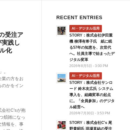
RECENT ENTRIES
AI・デジタル活用
結の受注ア
STORY：株式会社伊田重
が実践し
機 柳澤有希子氏 紙に眠
る57年の知恵を、次世代
ル化
へ。社員主導で始まったデ
ジタル変革
2026年8月5日 - 3:00 PM
」。
AI・デジタル活用
企業の方をお
STORY：株式会社サンロ
るのかをイン
ード 鈴木友広氏 システム
導入を、組織変革の起点
に。「全員参加」のデジタ
ル経営へ
会社C’sが抱
2026年7月30日 - 3:53 PM
つ煩雑になっ
STORY：株式会社C’s 尾
文情報を、事
野貴昭氏 現場直結の受注