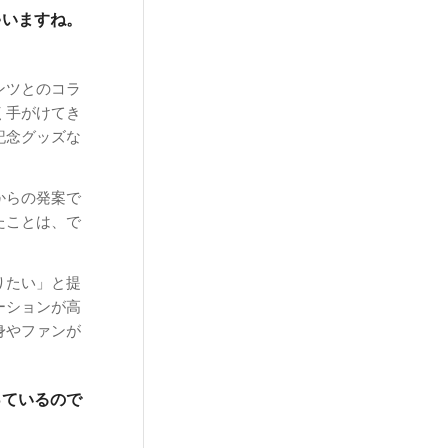
ゃいますね。
ンツとのコラ
く手がけてき
記念グッズな
からの発案で
たことは、で
りたい」と提
ーションが高
身やファンが
っているので