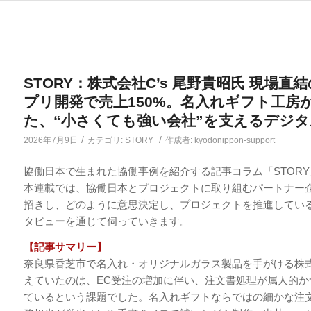
STORY：株式会社C’s 尾野貴昭氏 現場直
プリ開発で売上150%。名入れギフト工房
た、“小さくても強い会社”を支えるデジタ
/
/
2026年7月9日
カテゴリ:
STORY
作成者:
kyodonippon-support
協働日本で生まれた協働事例を紹介する記事コラム「STORY
本連載では、協働日本とプロジェクトに取り組むパートナー
招きし、どのように意思決定し、プロジェクトを推進してい
タビューを通じて伺っていきます。
【記事サマリー】
奈良県香芝市で名入れ・オリジナルガラス製品を手がける株式
えていたのは、EC受注の増加に伴い、注文書処理が属人的か
ているという課題でした。名入れギフトならではの細かな注