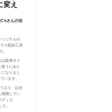
に変え
’sさんの沿
オリジナルの
ガラス彫刻工房
した。
のは阪神タイ
を扱うにあた
とになりまし
しています。
売しており、記念
に展開してい
ボグッズ、
した。