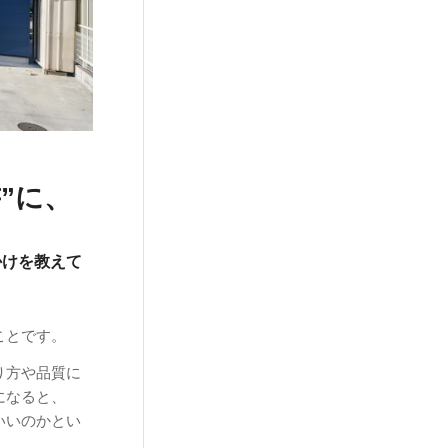
”に、
かけを教えて
ことです。
り方や品質に
になると、
いいのかとい