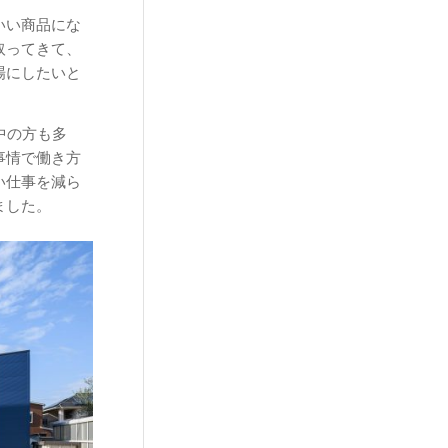
いい商品にな
取ってきて、
場にしたいと
中の方も多
事情で働き方
い仕事を減ら
ました。