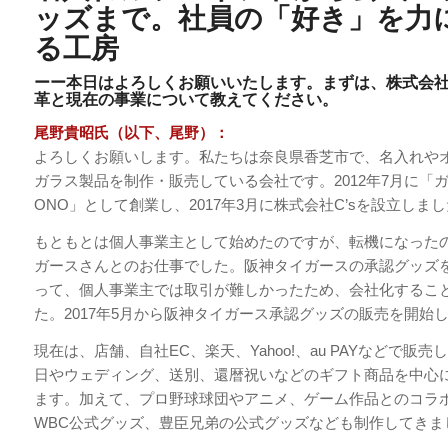
ッズまで。社員の「好き」を力
る工房
ーー本日はよろしくお願いいたします。まずは、株式会社C
革と現在の事業について教えてください。
尾野貴昭氏（以下、尾野）：
よろしくお願いします。私たちは奈良県香芝市で、名入れや
ガラス製品を制作・販売している会社です。2012年7月に「
ONO」として創業し、2017年3月に株式会社C’sを設立しま
もともとは個人事業主として始めたのですが、転機になった
ガースさんとのお仕事でした。阪神タイガースの承認グッズ
って、個人事業主では取引が難しかったため、会社化するこ
た。2017年5月から阪神タイガース承認グッズの販売を開始
現在は、店舗、自社EC、楽天、Yahoo!、au PAYなどで販
日やウェディング、送別、還暦祝いなどのギフト商品を中心
ます。加えて、プロ野球球団やアニメ、ゲーム作品とのコラ
WBC公式グッズ、豊臣兄弟の公式グッズなども制作してきま