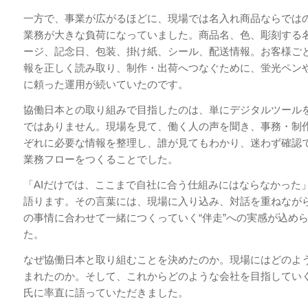
一方で、事業が広がるほどに、現場では名入れ商品ならでは
業務が大きな負荷になっていました。商品名、色、彫刻する
ージ、記念日、包装、掛け紙、シール、配送情報。お客様ご
報を正しく読み取り、制作・出荷へつなぐために、蛍光ペン
に頼った運用が続いていたのです。
協働日本との取り組みで目指したのは、単にデジタルツール
ではありません。現場を見て、働く人の声を聞き、事務・制
ぞれに必要な情報を整理し、誰が見てもわかり、迷わず確認
業務フローをつくることでした。
「AIだけでは、ここまで自社に合う仕組みにはならなかった
語ります。その言葉には、現場に入り込み、対話を重ねなが
の事情に合わせて一緒につくっていく“伴走”への実感が込め
た。
なぜ協働日本と取り組むことを決めたのか。現場にはどのよ
まれたのか。そして、これからどのような会社を目指してい
氏に率直に語っていただきました。