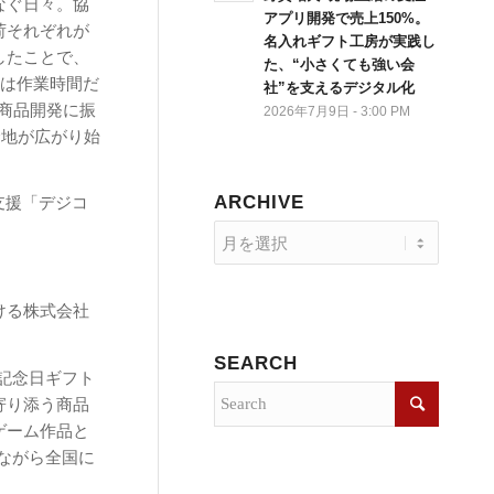
なぐ日々。協
アプリ開発で売上150%。
荷それぞれが
名入れギフト工房が実践し
したことで、
た、“小さくても強い会
のは作業時間だ
社”を支えるデジタル化
商品開発に振
2026年7月9日 - 3:00 PM
余地が広がり始
ARCHIVE
支援「デジコ
ける株式会社
SEARCH
記念日ギフト
寄り添う商品
ゲーム作品と
ながら全国に