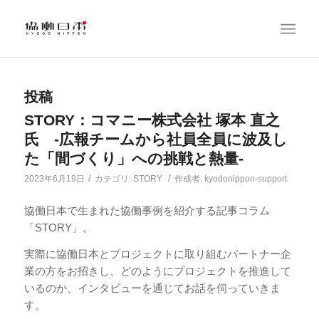
投稿
STORY：コマニー株式会社 塚本 直之
氏 -広報チームから社員全員に波及し
た「間づくり」への挑戦と熱量-
/
/
2023年6月19日
カテゴリ:
STORY
作成者:
kyodonippon-support
協働日本で生まれた協働事例を紹介する記事コラム
「STORY」。
実際に協働日本とプロジェクトに取り組むパートナー企
業の方をお招きし、どのようにプロジェクトを推進して
いるのか、インタビューを通じてお話を伺っていきま
す。