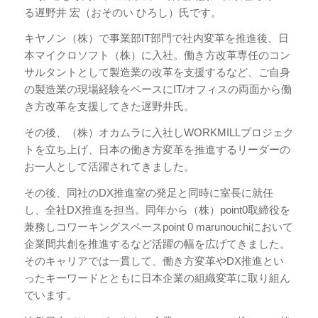
る遅野井 宏（おそのい ひろし）氏です。
キヤノン（株）で事業部IT部門で社内変革を推進後、日
本マイクロソフト（株）に入社。働き方改革専任のコン
サルタントとして製造業の改革を支援するなど、ご自身
の製造業の現場経験をベースにIT/オフィスの両面から働
き方改革を支援してきた遅野井氏。
その後、（株）オカムラに入社しWORKMILLプロジェク
トを立ち上げ、日本の働き方変革を推進するリーダーの
お一人として活躍されてきました。
その後、同社のDX推進室の発足と同時に室長に就任
し、全社DX推進を担当。同年から（株）point0取締役を
兼務しコワーキングスペースpoint 0 marunouchiにおいて
企業間共創を推進するなど活躍の幅を広げてきました。
そのキャリアでは一貫して、働き方変革やDX推進とい
ったキーワードとともに日本企業の組織変革に取り組ん
でいます。