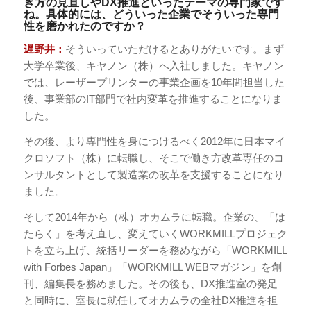
き方の見直しやDX推進といったテーマの専門家です
ね。具体的には、どういった企業でそういった専門
性を磨かれたのですか？
遅野井：
そういっていただけるとありがたいです。まず
大学卒業後、キヤノン（株）へ入社しました。キヤノン
では、レーザープリンターの事業企画を10年間担当した
後、事業部のIT部門で社内変革を推進することになりま
した。
その後、より専門性を身につけるべく2012年に日本マイ
クロソフト（株）に転職し、そこで働き方改革専任のコ
ンサルタントとして製造業の改革を支援することになり
ました。
そして2014年から（株）オカムラに転職。企業の、「は
たらく」を考え直し、変えていくWORKMILLプロジェク
トを立ち上げ、統括リーダーを務めながら「WORKMILL
with Forbes Japan」「WORKMILL WEBマガジン」を創
刊、編集長を務めました。その後も、DX推進室の発足
と同時に、室長に就任してオカムラの全社DX推進を担