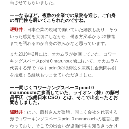
当させてもらいました。
ーーなるほど。複数の企業での業務を通じ、ご自身
の専門性を磨いてこられたのですね。
遅野井：
日本企業の現場で働いていた経験もあり、そう
いった感覚を大切にしながら、働き方変革からDX推進
までを語れるのが自身の強みかなと思っています。
また2019年2月には、オカムラが参画していた、コワー
キングスペースpoint 0 marunouchiにおいて、オカムラを
代表する形で（株）point0の取締役を兼務し企業間共創
を推進する経験もつませていただきました。
ーー
同じくコワーキングスペースpoint 0
marunouchiに参画していた、ライオン（株）の藤村
昌平氏（協働日本 CSO）とは、そこで出会ったとお
聞きしました。
遅野井：
はい、藤村さんが当時、同じく会社を代表する
形でコワーキングスペースpoint 0 marunouchiの運営に携
わっており、そこでの出会いが協働日本を知るきっかけ