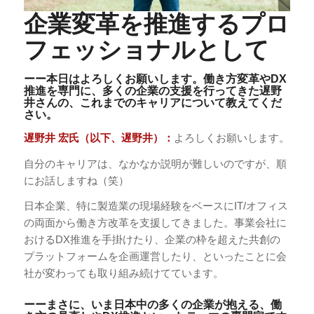
企業変革を推進するプロ
フェッショナルとして
ーー本日はよろしくお願いします。働き方変革やDX
推進を専門に、多くの企業の支援を行ってきた遅野
井さんの、これまでのキャリアについて教えてくだ
さい。
遅野井 宏氏（以下、遅野井）：
よろしくお願いします。
自分のキャリアは、なかなか説明が難しいのですが、順
にお話しますね（笑）
日本企業、特に製造業の現場経験をベースにIT/オフィス
の両面から働き方改革を支援してきました。事業会社に
おけるDX推進を手掛けたり、企業の枠を超えた共創の
プラットフォームを企画運営したり、といったことに会
社が変わっても取り組み続けてています。
ーーまさに、いま日本中の多くの企業が抱える、働