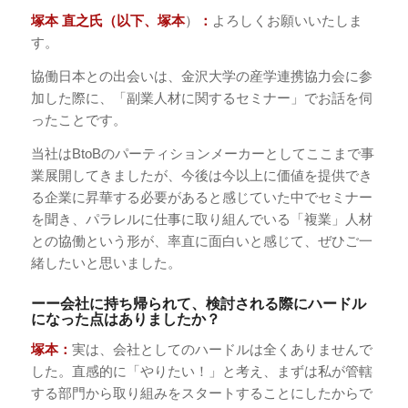
塚本 直之氏（以下、塚本
）
：
よろしくお願いいたしま
す。
協働日本との出会いは、金沢大学の産学連携協力会に参
加した際に、「副業人材に関するセミナー」でお話を伺
ったことです。
当社はBtoBのパーティションメーカーとしてここまで事
業展開してきましたが、今後は今以上に価値を提供でき
る企業に昇華する必要があると感じていた中でセミナー
を聞き、パラレルに仕事に取り組んでいる「複業」人材
との協働という形が、率直に面白いと感じて、ぜひご一
緒したいと思いました。
ーー会社に持ち帰られて、検討される際にハードル
になった点はありましたか？
塚本：
実は、会社としてのハードルは全くありませんで
した。直感的に「やりたい！」と考え、まずは私が管轄
する部門から取り組みをスタートすることにしたからで