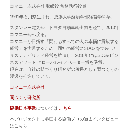
コマニー株式会社 取締役 常務執行役員
1981年石川県生まれ。成蹊大学経済学部経営学科卒。
スタンレー電気㈱、トヨタ自動車㈱出向を経て、2010年
コマニー㈱へ戻る。
コマニーが目指す「関わるすべての人の幸福に貢献する
経営」を実現するため、同社の経営にSDGsを実装した
サステナビリティ経営を推進し、2018年にはSDGsビジ
ネスアワード グローバルイノベーター賞を受賞。
現在は、自社の間づくり研究所の所長として間づくりの
浸透を推進している。
コマニー株式会社
間づくり研究所
協働日本事業
については
こちら
本プロジェクトに参画する協働プロの過去インタビュー
はこちら