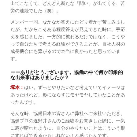
出てこなくて、どんどん新たな「問い」が出てくる、苦
労の連続でした（笑）。
メンバー一同、なかなか答えにたどり着かず苦しみまし
たが、だからこそある程度答えが見えてきた時に、手応
えを感じました。一方的に教わるだけではなく、こうや
って自分たちで考える経験ができることが、自社人材の
成長機会にも繋がるので本当に良かったと思っていま
す。
ーーありがとうございます。協働の中で何か印象的
な出来事はありましたか？
塚本：
はい。ずっとやりたいなど考えていてイメージは
あったけれど、形にならずにモヤモヤしていたことがあ
ったんです。
そんな時、協働日本の皆さんに弊社へご来社いただき、
協働プロの遅野井さんのご経験をお聞きした際に、一気
に霧が晴れたように、自分のやりたいことはこういう形
にすればできるかもしれない！と感じたんです。