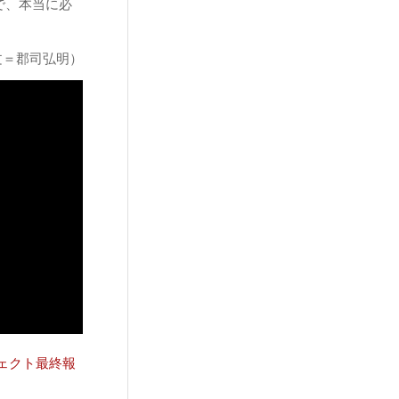
で、本当に必
文＝郡司弘明）
ェクト最終報