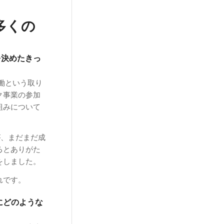
多くの
を決めたきっ
働という取り
ク事業の参加
組みについて
が、まだまだ成
るとありがた
をしました。
れです。
にどのような