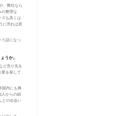
や、弊社なら
みの整理な
ーズも高くは
ように売れば差
いう話になっ
しょうか。
Bなど売り先を
企業を探して
本国内にも興
知人からの紹
んとの出会い