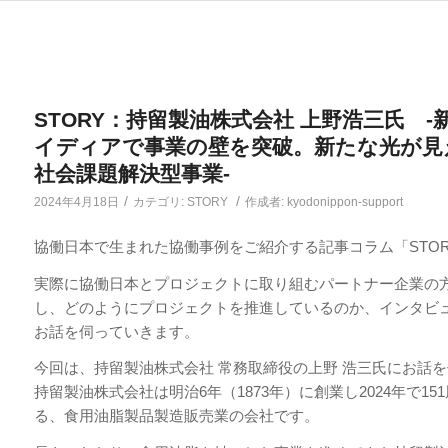
STORY：持留製油株式会社 上野浩三氏 -
イディアで事業の壁を突破。新たな光が見
社会課題解決型事業-
/
/
2024年4月18日
カテゴリ:
STORY
作成者:
kyodonippon-support
協働日本で生まれた協働事例をご紹介する記事コラム「STO
実際に協働日本とプロジェクトに取り組むパートナー企業の
し、どのようにプロジェクトを推進しているのか、インタビ
お話を伺っていきます。
今回は、持留製油株式会社 常務取締役の上野 浩三氏にお話
持留製油株式会社は明治6年（1873年）に創業し2024年で15
る、食用油脂製品製造販売業の会社です。