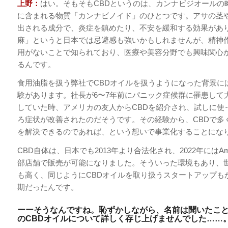
上野：
はい。そもそもCBDというのは、カンナビジオールの
に含まれる物質「カンナビノイド」のひとつです。アサの茎
出される成分で、炎症を鎮めたり、不安を緩和する効果があ
麻」というと日本では忌避感も強いかもしれませんが、精神
用がないことで知られており、医療や美容分野でも興味関心
るんです。
食用油脂を扱う弊社でCBDオイルを扱うようになった背景に
験があります。社長が6〜7年前にパニック症候群に罹患して
していた時、アメリカの友人からCBDを紹介され、試しに使
ろ症状が改善されたのだそうです。その経験から、CBDで多
を解決できるのであれば、という想いで事業化することにな
CBD自体は、日本でも2013年より合法化され、2022年にはAm
部店舗で販売が可能になりました。そういった環境もあり、
も高く、同じようにCBDオイルを取り扱うスタートアップも
期だったんです。
ーーそうなんですね。恥ずかしながら、名前は聞いたこ
のCBDオイルについて詳しく存じ上げませんでした……