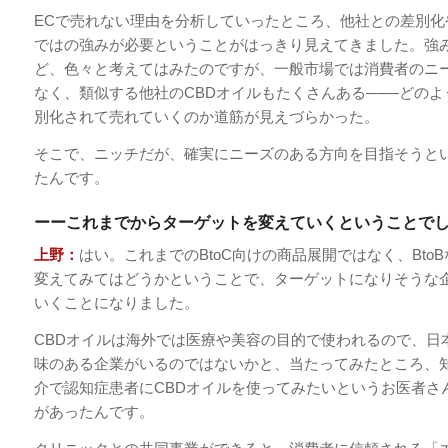
ECで売れない理由を分析していったところ、他社との差別化
ではの強みが必要ということがはっきり見えてきました。強
ど、色々と考えてはみたのですが、一般市場では消費者のニ
なく、類似する他社のCBDオイルもたくさんある───どの
別化されて売れていくのか道筋が見えづらかった。
そこで、ニッチだが、確実にニーズのある方向を目指そうと
たんです。
ーーこれまでからターゲットを変えていくということで
上野：
はい。これまでのBtoC向けの商品展開ではなく、Bto
変えてみてはどうかということで、ターゲットになりそうな
いくことになりました。
CBDオイルは海外では医療や美容の目的で使われるので、日
味のある企業がいるのではないかと、当たってみたところ、
介で認知症患者にCBDオイルを使ってみたいというお医者さ
があったんです。