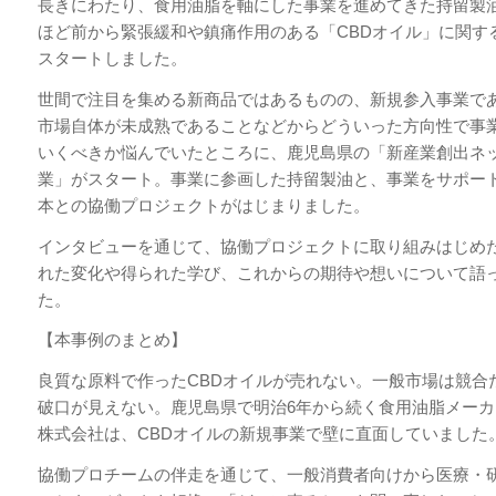
長きにわたり、食用油脂を軸にした事業を進めてきた持留製
ほど前から緊張緩和や鎮痛作用のある「CBDオイル」に関す
スタートしました。
世間で注目を集める新商品ではあるものの、新規参入事業で
市場自体が未成熟であることなどからどういった方向性で事
いくべきか悩んでいたところに、鹿児島県の「新産業創出ネ
業」がスタート。事業に参画した持留製油と、事業をサポー
本との協働プロジェクトがはじまりました。
インタビューを通じて、協働プロジェクトに取り組みはじめ
れた変化や得られた学び、これからの期待や想いについて語
た。
【本事例のまとめ】
良質な原料で作ったCBDオイルが売れない。一般市場は競合
破口が見えない。鹿児島県で明治6年から続く食用油脂メー
株式会社は、CBDオイルの新規事業で壁に直面していました
協働プロチームの伴走を通じて、一般消費者向けから医療・