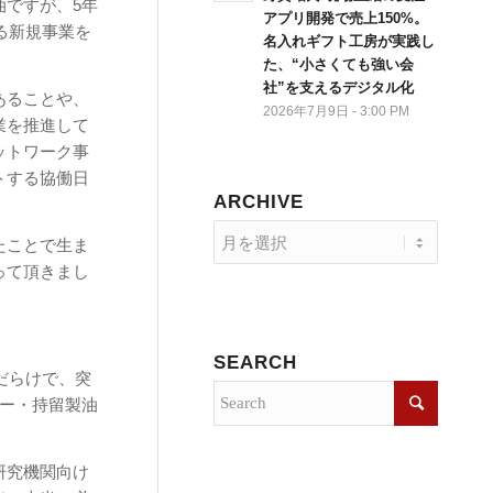
油ですが、5年
アプリ開発で売上150%。
る新規事業を
名入れギフト工房が実践し
た、“小さくても強い会
社”を支えるデジタル化
あることや、
2026年7月9日 - 3:00 PM
業を推進して
ットワーク事
トする協働日
ARCHIVE
たことで生ま
って頂きまし
SEARCH
だらけで、突
カー・持留製油
。
研究機関向け