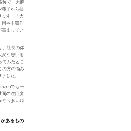
略称で、大麻
や種子から抽
ります。「大
作用や中毒作
が高まってい
は、社長の体
大変な思いを
ってみたとこ
くの方の悩み
りました。
azonでも一
世間の注目度
かなり多い時
とがあるもの
。