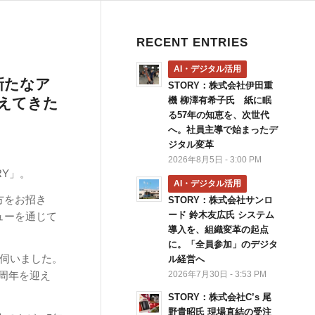
RECENT ENTRIES
AI・デジタル活用
新たなア
STORY：株式会社伊田重
えてきた
機 柳澤有希子氏 紙に眠
る57年の知恵を、次世代
へ。社員主導で始まったデ
ジタル変革
2026年8月5日 - 3:00 PM
RY」。
AI・デジタル活用
方をお招き
STORY：株式会社サンロ
ード 鈴木友広氏 システム
ューを通じて
導入を、組織変革の起点
に。「全員参加」のデジタ
を伺いました。
ル経営へ
2026年7月30日 - 3:53 PM
1周年を迎え
STORY：株式会社C’s 尾
野貴昭氏 現場直結の受注