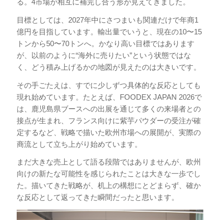
る。4市場が相互に補完し合う形が見えてきました。
目標としては、2027年中にさつまいも関連だけで年商1
億円を目指しています。輸出量でいうと、現在の10〜15
トンから50〜70トンへ。かなり高い目標ではあります
が、以前のように“海外に売りたい”という状態ではな
く、どう積み上げるかの地図が見えたのは大きいです。
その手ごたえは、すでに少しずつ具体的な反応としても
現れ始めています。たとえば、FOODEX JAPAN 2026で
は、鹿児島県ブースへの出展を通じて多くの来場者との
接点が生まれ、フランス向けに紫芋パウダーの受注が確
定するなど、戦略で描いた欧州市場への展開が、実際の
商流として立ち上がり始めています。
まだ大きな売上として語る段階ではありませんが、欧州
向けの新たな可能性を感じられたことは大きな一歩でし
た。描いてきた戦略が、机上の構想にとどまらず、確か
な反応として返ってきた瞬間だったと思います。