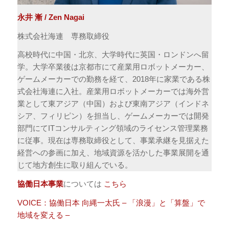
永井 漸 / Zen Nagai
株式会社海連 専務取締役
高校時代に中国・北京、大学時代に英国・ロンドンへ留
学。大学卒業後は京都市にて産業用ロボットメーカー、
ゲームメーカーでの勤務を経て、2018年に家業である株
式会社海連に入社。産業用ロボットメーカーでは海外営
業として東アジア（中国）および東南アジア（インドネ
シア、フィリピン）を担当し、ゲームメーカーでは開発
部門にてITコンサルティング領域のライセンス管理業務
に従事。現在は専務取締役として、事業承継を見据えた
経営への参画に加え、地域資源を活かした事業展開を通
じて地方創生に取り組んでいる。
協働日本事業
については
こちら
VOICE：協働日本 向縄一太氏 – 「浪漫」と「算盤」で
地域を変える –