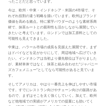
ったことだと思っています。
今は、欧州・中東・インドネシア・米国の4市場で、そ
れぞれ役割の違う戦略を描いています。欧州はブランド
価値を高める拠点。特に紫芋パウダーのような素材系商
材で、抹茶ルートとの親和性も活かしながら展開してい
きたいと考えています。ロンドンでは加工原料としての
可能性も見えてきました。
中東は、ハラール市場の成長を見据えた展開です。まず
はドバイなどを足がかりにして、周辺地域へ広げていき
たい。インドネシアは当初より優先順位は下がりました
が、素材単体ではなく、抹茶と組み合わせた“ジャパニー
ズカフェメニュー”としてなら可能性があると見ていま
す。
そしてアメリカは、やはり一番売上を伸ばしやすい市場
です。すでにレストラン向けやチェーン向けの販路があ
るので、まずはそこを太く強くしていく。加えて、欧州
など他地域での実績がアメリカでの提案にも効いてく