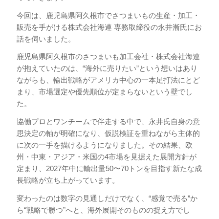
今回は、鹿児島県阿久根市でさつまいもの生産・加工・
販売を手がける株式会社海連 専務取締役の永井漸氏にお
話を伺いました。
鹿児島県阿久根市のさつまいも加工会社・株式会社海連
が抱えていたのは、“海外に売りたい”という想いはあり
ながらも、輸出戦略がアメリカ中心の一本足打法にとど
まり、市場選定や優先順位が定まらないという壁でし
た。
協働プロとワンチームで伴走する中で、永井氏自身の意
思決定の軸が明確になり、仮説検証を重ねながら主体的
に次の一手を描けるようになりました。その結果、欧
州・中東・アジア・米国の4市場を見据えた展開方針が
定まり、2027年中に輸出量50〜70トンを目指す新たな成
長戦略が立ち上がっています。
変わったのは数字の見通しだけでなく、“感覚で売る”か
ら“戦略で勝つ”へと、海外展開そのものの捉え方でし