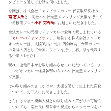
タビューを通じてお話を伺いました。
今回は、株式会社チャンピオンカレー 代表取締役社長
南 恵太氏
と、同社への伴走型メンタリング支援を行って
いる協働プロの
小谷 克秀氏
にお越しいただきました。
金沢カレーの元祖でチャンカレの愛称で親しまれている
「
カレーのチャンピオン
」。運営する株式会社チャンピ
オンカレーは、北陸3県を中心に店舗展開。金沢カレー
の発祥の店として全国にファンを持つ、石川県を代表す
る企業の1社です。
現在、協働日本がお取り組みさせていただいている、チ
ャンピオンカレー経営幹部の方々への伴走型メンタリン
グ支援。
その取り組みのきっかけや、支援を通じて生まれた変化
について、お二人にお聞きしました。
さらには今後の複業人材との取り組みの広がりの可能性
についても、南社長に経営者の視点からメッセージをい