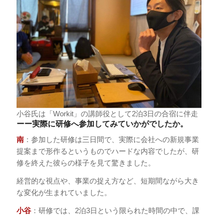
小谷氏は「Workit」の講師役として2泊3日の合宿に伴走
ーー実際に研修へ参加してみていかがでしたか。
南
：参加した研修は三日間で、実際に会社への新規事業
提案まで形作るというものでハードな内容でしたが、研
修を終えた彼らの様子を見て驚きました。
経営的な視点や、事業の捉え方など、短期間ながら大き
な変化が生まれていました。
小谷
：研修では、2泊3日という限られた時間の中で、課