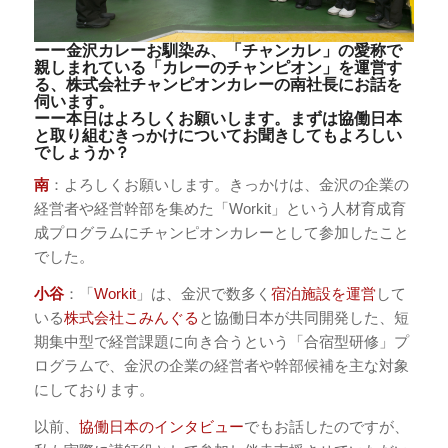
ーー金沢カレーお馴染み、「チャンカレ」の愛称で
親しまれている「カレーのチャンピオン」を運営す
る、株式会社チャンピオンカレーの南社長にお話を
伺います。
ーー本日はよろしくお願いします。まずは協働日本
と取り組むきっかけについてお聞きしてもよろしい
でしょうか？
南
：よろしくお願いします。きっかけは、金沢の企業の
経営者や経営幹部を集めた「Workit」という人材育成育
成プログラムにチャンピオンカレーとして参加したこと
でした。
小谷
：「
Workit
」は、金沢で数多く
宿泊施設を運営
して
いる
株式会社こみんぐる
と協働日本が共同開発した、短
期集中型で経営課題に向き合うという「合宿型研修」プ
ログラムで、金沢の企業の経営者や幹部候補を主な対象
にしております。
以前、
協働日本のインタビュー
でもお話したのですが、