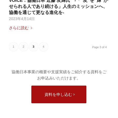
VOICE：協働日本 近藤 友輝氏 -「“友”を”輝”か
せられる人であり続ける」人生のミッションへ、
協働を通じて更なる進化を-
2023年4月14日
さらに読む
1
2
3
4
Page 3 of 4
協働日本事業の概要や支援実績をご紹介する資料をご
お申込みいただけます。
資料を申し込む