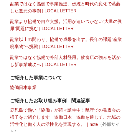
副業ではなく協働で事業推進。伝統と時代の変化で葛藤
した窯元の事例 | LOCAL LETTER
副業より協働で自立支援。活用が追いつかない”大量の糞
尿”問題に挑む | LOCAL LETTER
副業以上の関わり、協働で成果を出す。長年の課題”産業
廃棄物”へ挑戦 | LOCAL LETTER
副業ではなく協働で外部人材登用。飲食店の強みを活か
し新事業成功へ | LOCAL LETTER
ご紹介した事業について
協働日本事業
ご紹介したお取り組み事例 関連記事
鹿児島で熱い「協働」が続々誕生中！県庁での発表会の
様子をご紹介します｜協働日本｜協働を通じて、地域の
活性化と働く人の活性化を実現する。｜note
（外部サイ
ト）