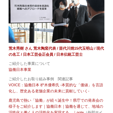
荒木秀樹 さん 荒木陶窯代表 / 苗代川焼15代玉明山 / 現代
の名工 / 日本工芸会正会員 / 日本伝統工芸士
ご紹介した事業について
協働日本事業
ご紹介したお取り組み事例 関連記事
VOICE：協働日本 枦木優希氏 -本質的な「価値」を言語
化し、歴史ある老舗企業の未来に貢献していく-
鹿児島で熱い「協働」が続々誕生中！県庁での発表会の
様子をご紹介します｜協働日本｜協働を通じて、地域の
活性化と働く人の活性化を実現する。｜note
（外部サイ