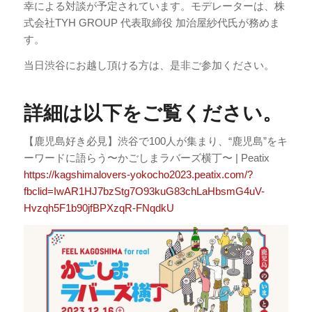
幸による対談が予定されています。モデレーターは、株
式会社TYH GROUP 代表取締役 加治屋紗代氏が務めま
す。
当日渋谷にお越し頂ける方は、是非ご参加ください。
詳細は以下
をご覧ください。
【鹿児島好き必見】渋谷で100人が集まり、“鹿児島”をキ
ーワードに語らう〜かごしまラバーズ横丁〜 | Peatix
https://kagshimalovers-yokocho2023.peatix.com/?
fbclid=IwAR1HJ7bzStg7O93kuG83chLaHbsmG4uV-
Hvzqh5F1b90jfBPXzqR-FNqdkU