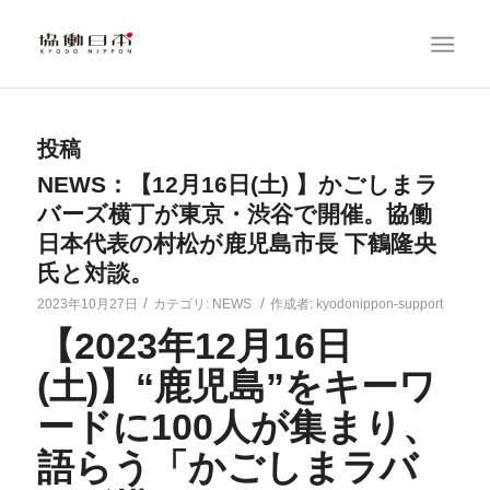
投稿
NEWS：【12月16日(土) 】かごしまラ
バーズ横丁が東京・渋谷で開催。協働
日本代表の村松が鹿児島市長 下鶴隆央
氏と対談。
/
/
2023年10月27日
カテゴリ:
NEWS
作成者:
kyodonippon-support
【2023年12月16日
(土)】“鹿児島”をキーワ
ードに100人が集まり、
語らう「かごしまラバ