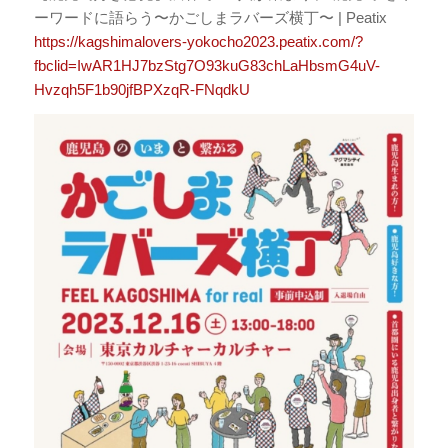
ーワードに語らう〜かごしまラバーズ横丁〜 | Peatix
https://kagshimalovers-yokocho2023.peatix.com/?
fbclid=IwAR1HJ7bzStg7O93kuG83chLaHbsmG4uV-
Hvzqh5F1b90jfBPXzqR-FNqdkU