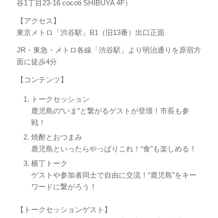
谷1丁目23-16 cocoti SHIBUYA 4F）
【アクセス】
東京メトロ「渋谷駅」B1（旧13番）出口正面
JR・東急・メトロ各線「渋谷駅」より明治通りを原宿方
面に徒歩4分
【コンテンツ】
トークセッション
鹿児島の“いま”と繋がるゲストが登壇！市長も参
戦！
焼酎とおつまみ
鹿児島といったらやっぱりこれ！“食”も楽しめる！
横丁トーク
ゲストや参加者同士で自由に交流！“鹿児島”をキー
ワードに繋がろう！
【トークセッションゲスト】