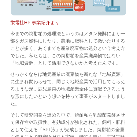
栄電社HP 事業紹介より
今までの焼酎粕の処理法というのはメタン発酵により一
部をガス燃料にしたり、農地に肥料として撒いたりする
ことが多く、あくまでも産業廃棄物の処分という考え方
でした。私たちは、この焼酎粕を産業廃棄物ではない
「地域資源」として活用できないかと考えたんです。
せっかくならば地元産業の廃棄物を新たな「地域資源」
に生まれ変わらせて、同じく地域産業で活用してもらえ
るような形…鹿児島県の地域産業全体に貢献できるよう
な形にしたいという想いを持って事業がスタートしまし
た。
そして研究開発を進める中で、焼酎粕を乳酸菌発酵させ
て保存性や取扱性、有効成分が強化された、飼料・肥料
として使える「SPL液」が完成しました。焼酎粕の全量
を使うことで廃棄物ゼロも実現。特許も取り、実証実験