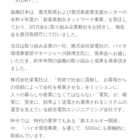
「STORY」。
協働日本は、鹿児島県および鹿児島産業支援センターの
令和４年度の「新産業創出ネットワーク事業」を受託し
ており、2/17(金)に取り組み企業数社をお招きし、報告
会を鹿児島県庁にて行いました。
当日は取り組み企業の一社、株式会社栄電社の、バイオ
環境事業部マネージャー川路博文氏に、発表会へお越し
いただき、約半年間の協働の取り組みと成果を発表頂き
ました。
株式会社栄電社は、「技術で社会に貢献し、お客様から
の信頼によって会社を発展させる」をミッションに、
人々の暮らしや産業になくてはならない「電気」が、確
実に、安全に、効率よく送電され運用されるシステムの
運営を支えている総合電気エンジニアリング会社です。
昨今では、時代の要求でもある「新エネルギー開発」
や、「バイオ環境事業」を通じて、SDGsにも積極的に
取組んでいます。