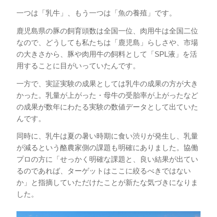
一つは「乳牛」、もう一つは「魚の養殖」です。
鹿児島県の豚の飼育頭数は全国一位、肉用牛は全国二位
なので、どうしても私たちは「鹿児島」らしさや、市場
の大きさから、豚や肉用牛の飼料として「SPL液」を活
用することに目がいっていたんです。
一方で、実証実験の成果としては乳牛の成果の方が大き
かった。乳量が上がった・母牛の受胎率が上がったなど
の成果が数年にわたる実験の数値データとして出ていた
んです。
同時に、乳牛は夏の暑い時期に食い渋りが発生し、乳量
が減るという酪農家側の課題も明確にありました。協働
プロの方に「せっかく明確な課題と、良い結果が出てい
るのであれば、ターゲットはここに絞るべきではない
か」と指摘していただけたことが新たな気づきになりま
した。