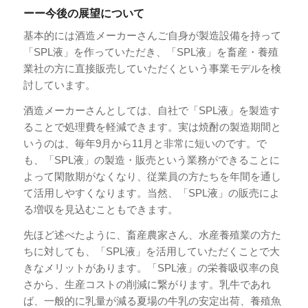
ーー今後の展望について
基本的には酒造メーカーさんご自身が製造設備を持って
「SPL液」を作っていただき、「SPL液」を畜産・養殖
業社の方に直接販売していただくという事業モデルを検
討しています。
酒造メーカーさんとしては、自社で「SPL液」を製造す
ることで処理費を軽減できます。実は焼酎の製造期間と
いうのは、毎年9月から11月と非常に短いのです。で
も、「SPL液」の製造・販売という業務ができることに
よって閑散期がなくなり、従業員の方たちを年間を通し
て活用しやすくなります。当然、「SPL液」の販売によ
る増収を見込むこともできます。
先ほど述べたように、畜産農家さん、水産養殖業の方た
ちに対しても、「SPL液」を活用していただくことで大
きなメリットがあります。「SPL液」の栄養吸収率の良
さから、生産コストの削減に繋がります。乳牛であれ
ば、一般的に乳量が減る夏場の牛乳の安定出荷、養殖魚