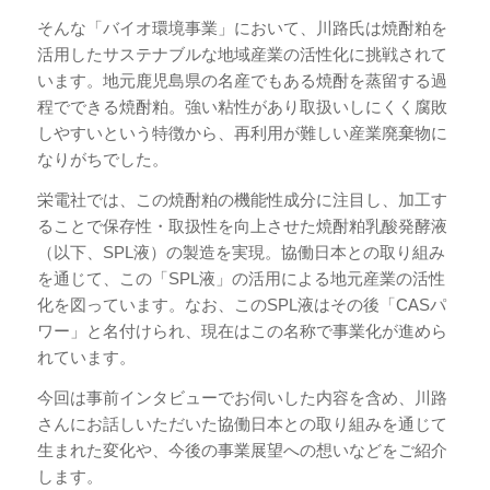
そんな「バイオ環境事業」において、川路氏は焼酎粕を
活用したサステナブルな地域産業の活性化に挑戦されて
います。地元鹿児島県の名産でもある焼酎を蒸留する過
程でできる焼酎粕。強い粘性があり取扱いしにくく腐敗
しやすいという特徴から、再利用が難しい産業廃棄物に
なりがちでした。
栄電社では、この焼酎粕の機能性成分に注目し、加工す
ることで保存性・取扱性を向上させた焼酎粕乳酸発酵液
（以下、SPL液）の製造を実現。協働日本との取り組み
を通じて、この「SPL液」の活用による地元産業の活性
化を図っています。なお、このSPL液はその後「CASパ
ワー」と名付けられ、現在はこの名称で事業化が進めら
れています。
今回は事前インタビューでお伺いした内容を含め、川路
さんにお話しいただいた協働日本との取り組みを通じて
生まれた変化や、今後の事業展望への想いなどをご紹介
します。