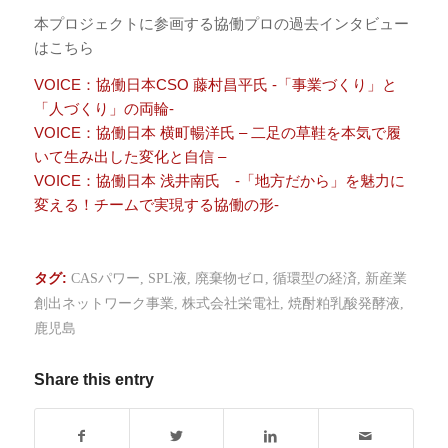
本プロジェクトに参画する協働プロの過去インタビュー
はこちら
VOICE：協働日本CSO 藤村昌平氏 -「事業づくり」と
「人づくり」の両輪-
VOICE：協働日本 横町暢洋氏 – 二足の草鞋を本気で履
いて生み出した変化と自信 –
VOICE：協働日本 浅井南氏 -「地方だから」を魅力に
変える！チームで実現する協働の形-
タグ:
CASパワー
,
SPL液
,
廃棄物ゼロ
,
循環型の経済
,
新産業
創出ネットワーク事業
,
株式会社栄電社
,
焼酎粕乳酸発酵液
,
鹿児島
Share this entry