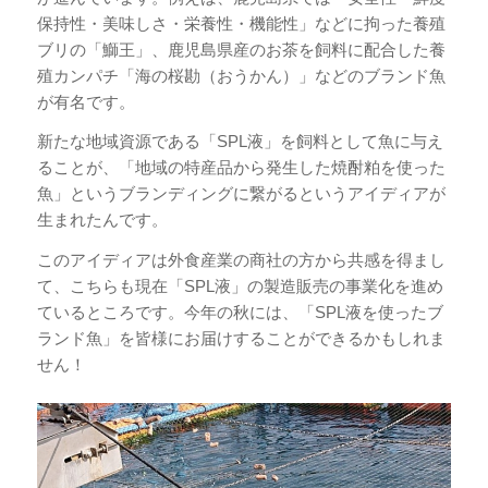
保持性・美味しさ・栄養性・機能性」などに拘った養殖
ブリの「鰤王」、鹿児島県産のお茶を飼料に配合した養
殖カンパチ「海の桜勘（おうかん）」などのブランド魚
が有名です。
新たな地域資源である「SPL液」を飼料として魚に与え
ることが、「地域の特産品から発生した焼酎粕を使った
魚」というブランディングに繋がるというアイディアが
生まれたんです。
このアイディアは外食産業の商社の方から共感を得まし
て、こちらも現在「SPL液」の製造販売の事業化を進め
ているところです。今年の秋には、「SPL液を使ったブ
ランド魚」を皆様にお届けすることができるかもしれま
せん！