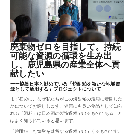
廃棄物ゼロを目指して。持続
可能な資源の循環を生み出
し、鹿児島県の産業全体へ貢
献したい
ーー協働日本と勧めている「焼酎粕を新たな地域資
源として活用する」プロジェクトについて
まず初めに、なぜ私たちがこの焼酎粕の活用に着目した
かについてお話しします。健康にも良い食品として知ら
れる「酒粕」は日本酒の製造過程で出るものであること
はよく知られていると思います。
「焼酎粕」も焼酎を蒸留する過程で出てくるものです。