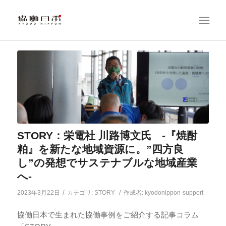
STORY：栄電社 川路博文氏 -『焼酎
粕』を新たな地域資源に。”四方良
し”の発想でサステナブルな地域産業
へ-
/
/
2023年3月22日
カテゴリ:
STORY
作成者:
kyodonippon-support
協働日本で生まれた協働事例をご紹介する記事コラム