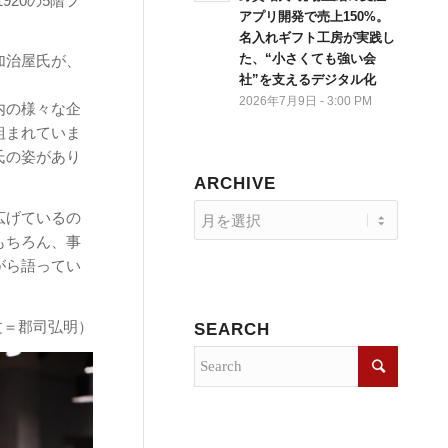
920の5階フ
アプリ開発で売上150%。
名入れギフト工房が実践し
た、“小さくても強い会
加治屋氏が、
社”を支えるデジタル化
2026年7月9日 - 3:00 PM
内の様々な企
組まれていま
氏の姿があり
ARCHIVE
広げているの
もちろん、事
がら語ってい
文＝郡司弘明）
SEARCH