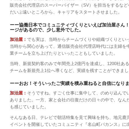
販売会社代理店のスーパーバイザー（SV）を担当をするなど
だいぶ遠いところから、キャリアをスタートさせました。
ーー協働日本でコミュニティづくりといえば加治屋さん
ージがあるので、少し意外でした。
加治屋：
でも実は、当時からチームづくりや組織づくりとい
当時から関心があって、通信販売会社代理店時代には主婦を
業チームを立ち上げたりといったこともしていました。
当時、新規契約客のみで年間売上2億円を達成し、1200社あ
チームを新規売上1位へ導くなど、実績を残すことができまし
ーーおお！そういったご実績を積み重ねると自信になり
加治屋：
そうですね。すごく仕事に集中して、のめり込んで
ありました。一方、家と会社の往復だけの日々の中で、なん
も感じていました。
そんなある日、テレビで朝活特集を見て興味を持ち、地元鹿
イベントを開催していたコミュニティ『名山町バカンス』に