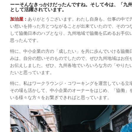
ーーそんなきっかけだったんですね。そして今は、「九
として活躍されています。
加治屋：
ありがとうございます。わたし自身も、仕事の中で
い想いを持った方とつながることが出来ていたので、そのつ
して協働日本のハブとなり、九州地域で協働を広めるお手伝
思ったんです。
特に、中小企業の方の「成したい」を共に歩んでいける協働
みは、自分の想いそのものでしたので、ぜひ九州地域はお任
お伝えしました。ぜひ、九州各地でいろいろな方の「やりた
たいと思っています。
特に、私はワークラウンジ・コワーキングを運営している立
その場も活かして、中小企業のオーナーをはじめ、「協働」
いる様々な方々をお繋ぎできればと思っています。