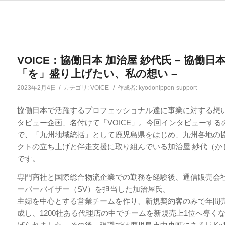
VOICE：協働日本 加治屋 紗代氏 – 協働日
「を」盛り上げたい、私の想い –
/
/
2023年2月4日
カテゴリ:
VOICE
作成者:
kyodonippon-support
協働日本で活躍するプロフェッショナル達に事業に対する想
タビュー企画、名付けて「VOICE」。今回インタビューする
で、「九州地域統括」として鹿児島県をはじめ、九州各地の
クトの立ち上げと伴走支援に取り組んでいる加治屋 紗代（か
です。
専門商社と国際総合物流企業での勤務を経験後、通信販売会
ーパーバイザー（SV）を担当した加治屋氏。
主婦を中心とする営業チームを作り、新規契約客のみで年間
成し、1200社ある代理店の中でチームを新規売上1位へ導く