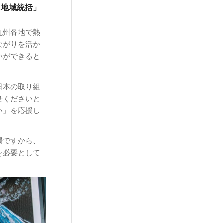
州地域統括」
九州各地で熱
ながりを活か
いができると
日本の取り組
せくださいと
い」を応援し
場ですから、
を必要として