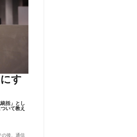
切にす
域統括」とし
について教え
その後、通信