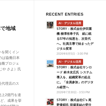
RECENT ENTRIES
AI・デジタル活用
本で地域
STORY：株式会社伊田重
機 柳澤有希子氏 紙に眠
る57年の知恵を、次世代
へ。社員主導で始まったデ
ジタル変革
いを聞くイン
2026年8月5日 - 3:00 PM
のは協働日本
AI・デジタル活用
協働プロジェ
STORY：株式会社サンロ
じや さよ）氏
ード 鈴木友広氏 システム
導入を、組織変革の起点
に。「全員参加」のデジタ
社代理店のス
ル経営へ
2026年7月30日 - 3:53 PM
売上2億円を達
STORY：株式会社C’s 尾
など、成果を挙
野貴昭氏 現場直結の受注