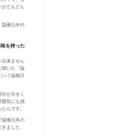
いがどんどん
、協働日本代
興味を持った
い出来ません
に聞いた「協
という協働日
）
部分が大きく
雰囲気にも感
ったんです。
で協働日本の
だきました。