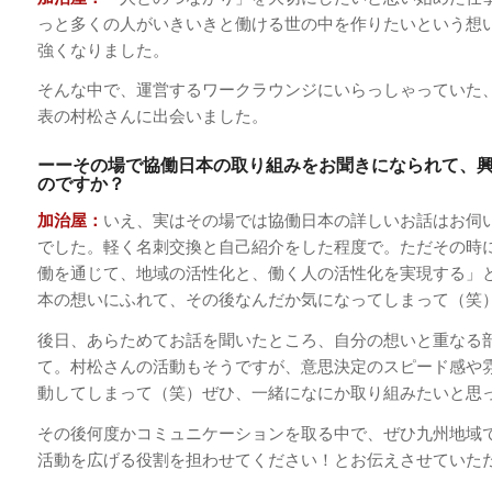
っと多くの人がいきいきと働ける世の中を作りたいという想
強くなりました。
そんな中で、運営するワークラウンジにいらっしゃっていた
表の村松さんに出会いました。
ーーその場で協働日本の取り組みをお聞きになられて、
のですか？
加治屋：
いえ、実はその場では協働日本の詳しいお話はお伺
でした。軽く名刺交換と自己紹介をした程度で。ただその時
働を通じて、地域の活性化と、働く人の活性化を実現する」
本の想いにふれて、その後なんだか気になってしまって（笑
後日、あらためてお話を聞いたところ、自分の想いと重なる
て。村松さんの活動もそうですが、意思決定のスピード感や
動してしまって（笑）ぜひ、一緒になにか取り組みたいと思
その後何度かコミュニケーションを取る中で、ぜひ九州地域
活動を広げる役割を担わせてください！とお伝えさせていた