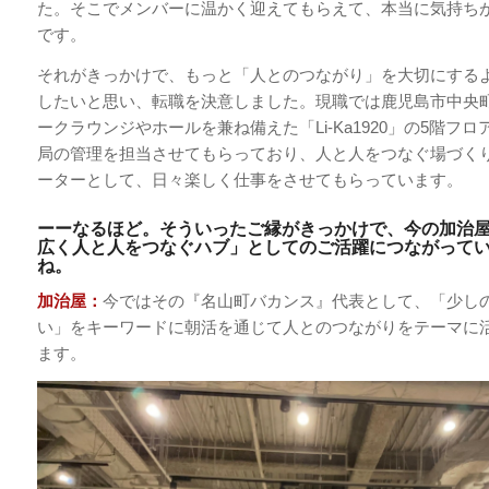
た。そこでメンバーに温かく迎えてもらえて、本当に気持ち
です。
それがきっかけで、もっと「人とのつながり」を大切にする
したいと思い、転職を決意しました。現職では鹿児島市中央
ークラウンジやホールを兼ね備えた「Li-Ka1920」の5階フ
局の管理を担当させてもらっており、人と人をつなぐ場づく
ーターとして、日々楽しく仕事をさせてもらっています。
ーーなるほど。そういったご縁がきっかけで、今の加治
広く人と人をつなぐハブ」としてのご活躍につながって
ね。
加治屋：
今ではその『名山町バカンス』代表として、「少し
い」をキーワードに朝活を通じて人とのつながりをテーマに
ます。