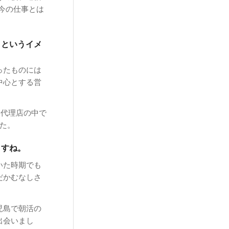
今の仕事とは
！というイメ
ったものには
中心とする営
る代理店の中で
た。
ますね。
いた時期でも
だかむなしさ
児島で朝活の
出会いまし