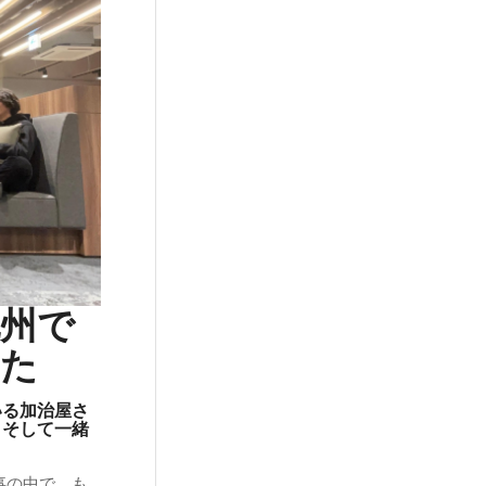
州で
った
いる加治屋さ
、そして一緒
事の中で、も