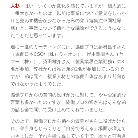
大杉：
はい。いくつか変化を感じていますが、個人的に
一番大きかったのは、以前は事業について意見をしっか
りと交わす機会が少なかった私の弟（編集注※同社専
務）と、事業について前向きな議論ができるようになっ
たことだと思っています。
週に一度のミーティングには、協働プロは藤村昌平さん
（協働日本CSO/（株）ライオン）、岸本雅樹さん（ヤ
フー（株））、斉田雄介さん（製薬業界企業勤務）の3
名が参加、弊社からは私と弟の2名が参加しているので
すが、弟は元々、複業人材との協働自体はあまり前向き
ではなかったようでした。
協働プロからの質問の投げかけに対して、やや否定的な
言葉も多かったのですが、協働プロの皆さんはそんな弟
の話も全て聞いて受け止めてくれていました。
その上で、協働プロから弟への質問がさらに投げかけら
れ、弟自身もじっくりと「自分で考える」場面が増えて
いきました。それを繰り返していく中で、段々と前向き