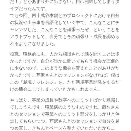
だ！」とかあまり外に出さない。自己完結してしまうタ
イプだったんです。
でも今回、四十萬谷本舗とのプロジェクトにおける自分
の状況や出来事を言語化していく中で、こんなことにチ
ャレンジした、こんなことを頑張ったぞ、ということを
アウトプットして、自分でもその頑張り・成長を認めら
れるようになりました。
役職、職務的にも、人から相談されて話を聞くことは多
かったですが、自分が誰かに聞いてもらう機会が圧倒的
に少ないので、このような機会を貰えたことがありがた
かったです。芹沢さんとのセッションがなければ、僕は
この『越境チャレンジ』を、ただ新規事業開発をするだ
けの機会にしてしまっていたかもしれません。
やっぱり、事業の成長や数字へのコミットばかり意識し
てしまうんです。職業病のようなものですね。藤村さん
とのセッションで事業へのコミット部分をしっかりと伴
走してもらいつつ、芹沢さんとのセッションで自分を見
つめ直し、きちんとベースを整えていただいたからこ