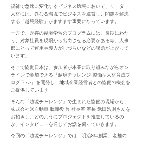
複雑で急速に変化するビジネス環境において、リーダー
人材には、異なる環境でビジネスを運営し、問題を解決
する「越境経験」がますます重要になっています。
一方で、既存の越境学習のプログラムには、長期にわた
り、対象社員を現場から出向させる必要がある等、人事
部にとって運用や導入がしづらいなどの課題が上がって
います。
そこで協働日本は、参加者が本業に取り組みながらオン
ラインで参加できる『越境チャレンジ-協働型人材育成プ
ログラム-』を開発し、地域企業経営者との協働の機会を
ご提供しています。
そんな『越境チャレンジ』で生まれた協働の現場から、
株式会社米自動車 取締役 兼 社長室 室長 武田浩則さんを
お招きし、どのようにプロジェクトを推進しているの
か、インタビューを通じてお話を伺っていきます。
今回の『越境チャレンジ』では、明治8年創業、老舗の