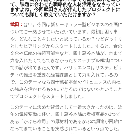
て、課題に合わせた戦略的な人材活用をなさってい
ますよね。今回武田さんが伴走したプロジェクトに
ついても詳しく教えていただけますか？
武田：
はい。今回は新サーキュラー型ビジネスの企画に
ついてご一緒させていただいています。最初は困り事
や、どんなことをしたいと思っているか？などざっくり
としたヒアリングからスタートしました。すると、食の
文化や伝統の持続可能性など、四十萬谷本舗がこれまで
力を入れたくてもできなかったサステナブル領域につい
ての話が出てきたんです。バリュエンスはサステナビリ
ティの推進を重要な経営課題として力を入れているの
で、このテーマなら四十萬谷本舗×バリュエンスの両社
の強みを活かせるものにできるのではないかということ
でプロジェクトをスタートしました。
このテーマに決めた背景として一番大きかったのは、近
年の気候変動に伴い、四十萬谷本舗の看板商品の1つで
ある「かぶら寿司」の原材料であるかぶの調達が困難に
なってきていることを実感されているという点でした。