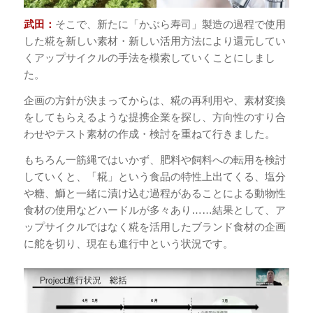
武田：
そこで、新たに「かぶら寿司」製造の過程で使用
した糀を新しい素材・新しい活用方法により還元してい
くアップサイクルの手法を模索していくことにしまし
た。
企画の方針が決まってからは、糀の再利用や、素材変換
をしてもらえるような提携企業を探し、方向性のすり合
わせやテスト素材の作成・検討を重ねて行きました。
もちろん一筋縄ではいかず、肥料や飼料への転用を検討
していくと、「糀」という食品の特性上出てくる、塩分
や糖、鰤と一緒に漬け込む過程があることによる動物性
食材の使用などハードルが多々あり……結果として、ア
ップサイクルではなく糀を活用したブランド食材の企画
に舵を切り、現在も進行中という状況です。