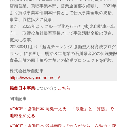
店頭営業、買取事業本部、営業企画部を経験し、2021年
より買取事業本部副本部長として仕入事業全般の統括、
事業、収益拡大に従事。
また、2023年よりグループ化を行った(株)米自動車へ出
向し、取締役兼社長室室長として事業活動全般の促進、
拡大に従事。
2023年4月より『越境チャレンジ-協働型人材育成プログ
ラム-』に参画し、明治８年創業の石川県金沢の伝統発酵
食品老舗の四十萬谷本舗との協働プロジェクトを経験。
株式会社米自動車
https://www.yonemotors.jp/
協働日本事業
については
こちら
関連記事
VOICE：協働日本 向縄一太氏 – 「浪漫」と「算盤」で
地域を変える –
VOICE：協働日本 浅井南氏 -「地方だから」を魅力に変