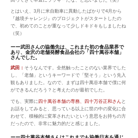
とはいえ、3月に米自動車に異動したばかりで4月から
『越境チャレンジ』のプロジェクトがスタートしたの
で、初めてのことが重なって少しドキドキもしましたね
（笑）
ーー武田さんの協働先は、これまた初の食品業界で
あり、金沢の老舗発酵食品会社の「四十萬谷本舗」
さんでした。
武田：
そうなんです。全然触ったことのない業界でした
し、「老舗」というキーワードで「堅そう」という先入
観もありました。なので、まずは四十萬谷本舗で僕に何
ができるんだろう？と考えたのが最初でした。
でも、実際に
四十萬谷本舗の専務、四十万谷正和さん
と
お話をしてみると、思っている以上に世の中の変化に合
わせて、積極的に変革されたいという意思をお持ちの方
だったので、非常に魅力的だと感じました。
ーー四十萬谷本舗さんはこれまでも協働日本を通じ