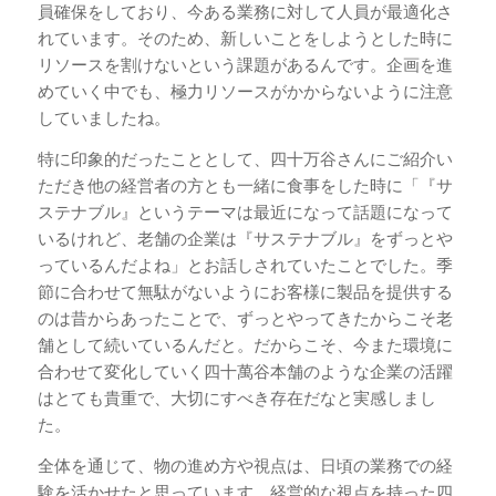
員確保をしており、今ある業務に対して人員が最適化さ
れています。そのため、新しいことをしようとした時に
リソースを割けないという課題があるんです。企画を進
めていく中でも、極力リソースがかからないように注意
していましたね。
特に印象的だったこととして、四十万谷さんにご紹介い
ただき他の経営者の方とも一緒に食事をした時に「『サ
ステナブル』というテーマは最近になって話題になって
いるけれど、老舗の企業は『サステナブル』をずっとや
っているんだよね」とお話しされていたことでした。季
節に合わせて無駄がないようにお客様に製品を提供する
のは昔からあったことで、ずっとやってきたからこそ老
舗として続いているんだと。だからこそ、今また環境に
合わせて変化していく四十萬谷本舗のような企業の活躍
はとても貴重で、大切にすべき存在だなと実感しまし
た。
全体を通じて、物の進め方や視点は、日頃の業務での経
験を活かせたと思っています。経営的な視点を持った四