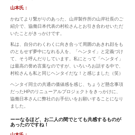
山本氏：
かねてより繋がりのあった、山岸製作所の山岸社長のご
紹介で、協働日本代表の村松さんとお引き合わせいただ
いたことがきっかけです。
私は、自分のわくわくに向き合って周囲のあきれ顔をも
のともせず夢中になれる人を、「ヘンタイ」と定義づけ
て、そう呼んだりしています。私にとって「ヘンタイ」
は最高の誉め言葉なのですが、いろいろお話する中で、
村松さんも私と同じヘンタイだな！と感じました（笑）
ヘンタイ同士の共通の価値感を感じ、ちょうど懸念事項
だったHPのリニューアルプロジェクトをきっかけに、
協働日本さんに弊社のお手伝いをお願いすることになり
ました。
ーーなるほど、お二人の間でとても共感するものが
あったのですね！
山本氏：