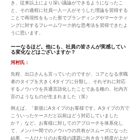
き、従来以上により深い議論ができるようになったこ
と、その過程に社員一人一人がそうした理論を習得する
ことで再現性をもった形でブランディングやマーケティ
ングに対するフレームワーク的な思考法を習得できたよ
うに思います。
ーーなるほど。他にも、社員の皆さんが実感してい
る変化などはございますか？
河村氏：
先程、出口さんも言っていたのですが、コアとなる求職
者のタイプを大きく4タイプに分類し、それぞれに対応
するノウハウを共通言語化したことである種の、社内方
言のようなものが生まれました（笑）
例えば、「新規にAタイプのお客様です。Aタイプの方で
こういったケースだと以前はどう対応していました
か？」など。お客様に対してのアプローチを体系化し
て、メンバー間でのノウハウの共有がスムーズになった
結果、一人ひとりのお客様の課題に向き合う精度が上が