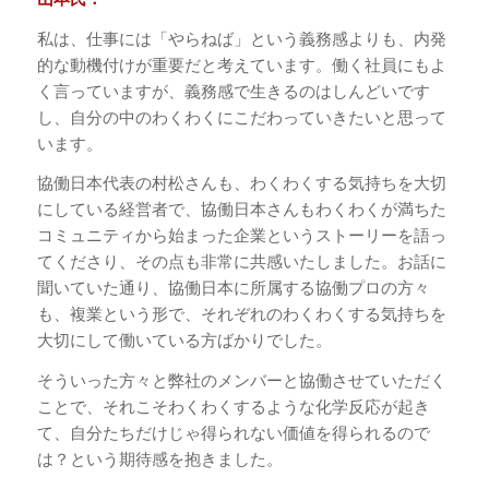
私は、仕事には「やらねば」という義務感よりも、内発
的な動機付けが重要だと考えています。働く社員にもよ
く言っていますが、義務感で生きるのはしんどいです
し、自分の中のわくわくにこだわっていきたいと思って
います。
協働日本代表の村松さんも、わくわくする気持ちを大切
にしている経営者で、協働日本さんもわくわくが満ちた
コミュニティから始まった企業というストーリーを語っ
てくださり、その点も非常に共感いたしました。お話に
聞いていた通り、協働日本に所属する協働プロの方々
も、複業という形で、それぞれのわくわくする気持ちを
大切にして働いている方ばかりでした。
そういった方々と弊社のメンバーと協働させていただく
ことで、それこそわくわくするような化学反応が起き
て、自分たちだけじゃ得られない価値を得られるので
は？という期待感を抱きました。