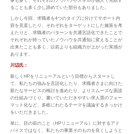
事も多く、それぞれのノウハウやスキルが個人で完結す
ることも多く少し諦めていた部分もありました。
しかし今回、求職者を4つのタイプに分けてサポート内
容を見直したり、それぞれをターゲットにした施策を考
えたりと、求職者のパターンを共通言語化できたことで
それぞれが持っていたノウハウを共通知に変えることが
出来たことも多く、以前よりも組織力が上がった実感が
あります。
川辺氏：
新しくHPをリニューアルという目標からスタートし
て、私たちの強みを言語化したり、求職者さまに向けた
新たなサービスの検討を進めたり、よりスムーズな面談
の仕組みづくり、書いていただきやすい求人票のフォー
マット化など、多岐にわたるテーマを議論するきっかけ
をいただきました。
単に、目の前のこと（HPリニューアル）に対するアド
バイスではなく、私たちの事業そのものを良くしようと