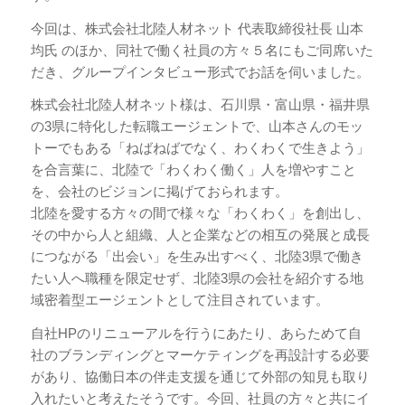
今回は、株式会社北陸人材ネット 代表取締役社長 山本
均氏 のほか、同社で働く社員の方々５名にもご同席いた
だき、グループインタビュー形式でお話を伺いました。
株式会社北陸人材ネット様は、石川県・富山県・福井県
の3県に特化した転職エージェントで、山本さんのモッ
トーでもある「ねばねばでなく、わくわくで生きよう」
を合言葉に、北陸で「わくわく働く」人を増やすこと
を、会社のビジョンに掲げておられます。
北陸を愛する方々の間で様々な「わくわく」を創出し、
その中から人と組織、人と企業などの相互の発展と成長
につながる「出会い」を生み出すべく、北陸3県で働き
たい人へ職種を限定せず、北陸3県の会社を紹介する地
域密着型エージェントとして注目されています。
自社HPのリニューアルを行うにあたり、あらためて自
社のブランディングとマーケティングを再設計する必要
があり、協働日本の伴走支援を通じて外部の知見も取り
入れたいと考えたそうです。今回、社員の方々と共にイ