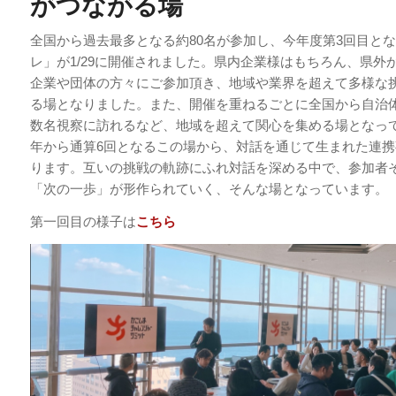
がつながる場
全国から過去最多となる約80名が参加し、今年度第3回目と
レ」が1/29に開催されました。県内企業様はもちろん、県外
企業や団体の方々にご参加頂き、地域や業界を超えて多様な
る場となりました。また、開催を重ねるごとに全国から自治
数名視察に訪れるなど、地域を超えて関心を集める場となっ
年から通算6回となるこの場から、対話を通じて生まれた連
ります。互いの挑戦の軌跡にふれ対話を深める中で、参加者
「次の一歩」が形作られていく、そんな場となっています。
第一回目の様子は
こちら