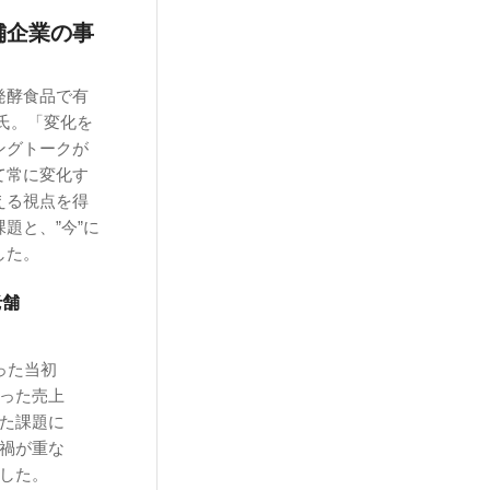
舗企業の事
発酵食品で有
氏。「変化を
ングトークが
て常に変化す
える視点を得
題と、”今”に
した。
老舗
った当初
った売上
た課題に
禍が重な
した。