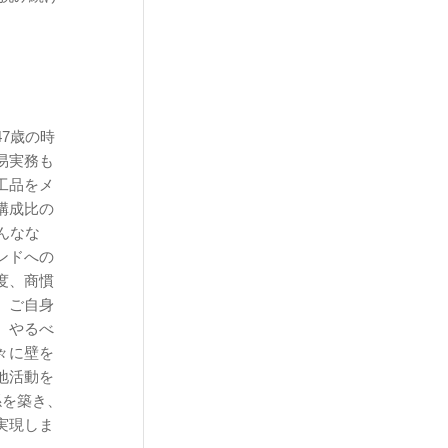
7歳の時
易実務も
工品をメ
構成比の
んなな
ンドへの
度、商慣
、ご自身
、やるべ
々に壁を
地活動を
係を築き、
実現しま