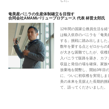
した。
奄美産バニラの生産体制確立を目指す
合同会社AMAMIバリュープロデュース 代表 林晋太郎氏
12年間の国家公務員生活を経
は輸入依存のバニラを「奄美
する」挑戦に踏み出しました
数年を要する点とゼロからの
が大きな困難でしたが、収穫
入バニラで販路を築き、カフ
収益と発信の場を確保。家族
放棄地を開墾し、開始3年目の2
に、ついに初収穫を実現しま
美の未来を見据えた長期的挑
て、語ってくださいました。