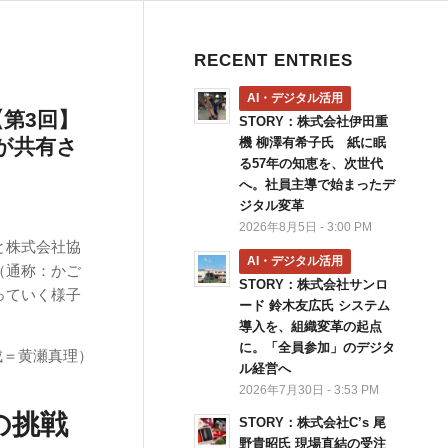
RECENT ENTRIES
AI・デジタル活用
度【第3回】
STORY：株式会社伊田重
が共有さ
機 柳澤有希子氏 紙に眠
る57年の知恵を、次世代
へ。社員主導で始まったデ
ジタル変革
2026年8月5日 - 3:00 PM
と株式会社協
AI・デジタル活用
（通称：かご
STORY：株式会社サンロ
っていく様子
ード 鈴木友広氏 システム
導入を、組織変革の起点
に。「全員参加」のデジタ
成＝黄瀬真理）
ル経営へ
2026年7月30日 - 3:53 PM
の挑戦
STORY：株式会社C’s 尾
野貴昭氏 現場直結の受注