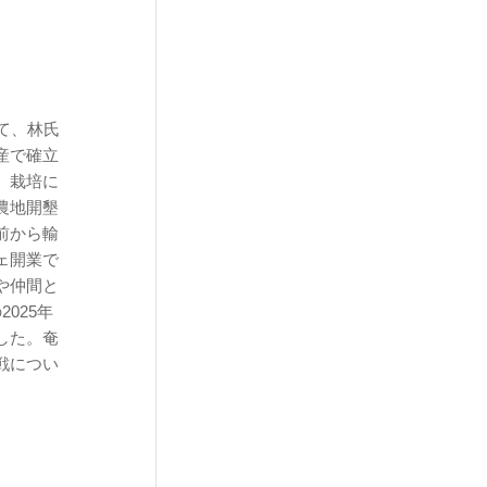
て、林氏
産で確立
。栽培に
農地開墾
前から輸
ェ開業で
や仲間と
025年
した。奄
戦につい