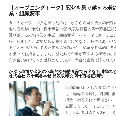
【オープニングトーク】変化を乗り越える老
業・組織変革
今回のオープニングを飾ったのは、かぶら寿司や金沢の伝統
名な石川県の老舗、四十萬谷本舗 代表取締役の四十万谷正和
乗り越える老舗企業の事業・組織変革」をテーマにオープニ
行われました。歴史や伝統を守るだけでなく、時代にあわせ
ることを選び続けてきた老舗の実践から、変革を具体的に考
る狙いでお招きしました。歴史ある企業が直面する構造的な課
向き合い続けてきた挑戦のリアルが、率直な言葉で語られま
かぶら寿司や金沢の伝統的な発酵食品で有名な石川県の
株式会社 四十萬谷本舗 代表取締役 四十万谷正和氏
老舗の6代目として家業に戻
は、顧客の高齢化、冬期に偏
構造、贈答文化の衰退といっ
直面しました。そこにコロナ
り、来店客は大きく減少しま