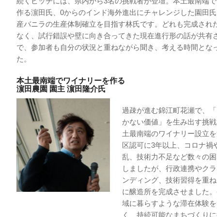
続くピッチには、県内から3名の挑戦者が登壇。本土最南端
作る濵田氏、0からのインド海外進出にチャレンジした園田
産バニラの生産体制確立を目指す林氏です。どれも完成され
なく、試行錯誤や壁に向き合ってきた現在進行形の話が共有
で、参加者も自分の状況と重ねながら聞き、考える時間とな
た。
本土最南端でワイナリーを作る
濵田農園 園主 濵田隆介氏
過疎が進む錦江町花瀬で、「
かない価値」を生み出す挑戦
土最南端のワイナリー設立を
区認可に3年以上、コロナ禍
乱、技術力不足など数々の困
しましたが、行政連携やクラ
ンディング、技術習得を重ね、
に醸造所を完成させました。
域に暮らすような滞在体験を
く、持続可能なまちづくりに