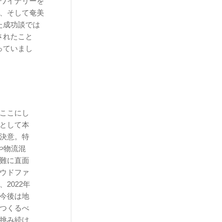
でワイナリーを
氏、そして奄美
た成功談では
されたこと
っていまし
ここにし
として本
決意。特
や物流混
難に直面
ウドファ
2022年
今後は地
つくるべ
挑み続け