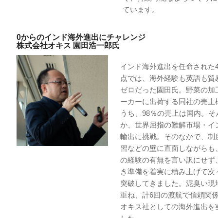
ています。
0からのインド海外進出にチャレンジ
株式会社オキス 園田浩一郎氏
インド海外進出を任命された4
点では、海外経験も英語も貿
ゼロだった園田氏。野菜の加
ーカーに出荷する同社の売上
うち、98％の売上は国内。そ
か、世界屈指の難解市場・イ
輸出に挑戦。そのなかで、制
習などの壁に直面しながらも
の経験の有無を言い訳にせず
き準備を着実に積み上げて次
突破してきました。泥臭い現
重ね、計6回の渡航で信頼関
オキス社としての海外進出を